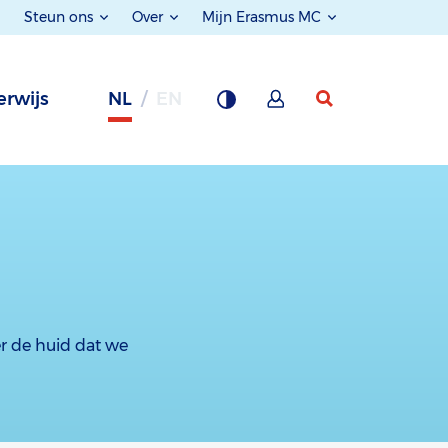
Steun ons
Over
Mijn Erasmus MC
rwijs
NL
EN
er de huid dat we