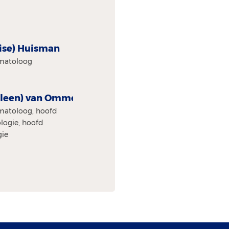
Elise) Huisman
ematoloog
Heleen) van Ommen
matoloog, hoofd
logie, hoofd
gie