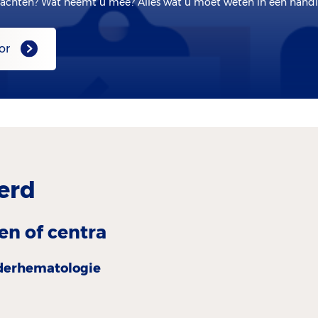
achten? Wat neemt u mee? Alles wat u moet weten in een handig
or
erd
en of centra
der­hematologie