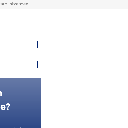
cath inbrengen
n
ie?