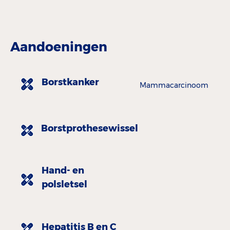
Aandoeningen
Borstkanker
Mammacarcinoom
Borstprothesewissel
Hand- en
polsletsel
Hepatitis B en C