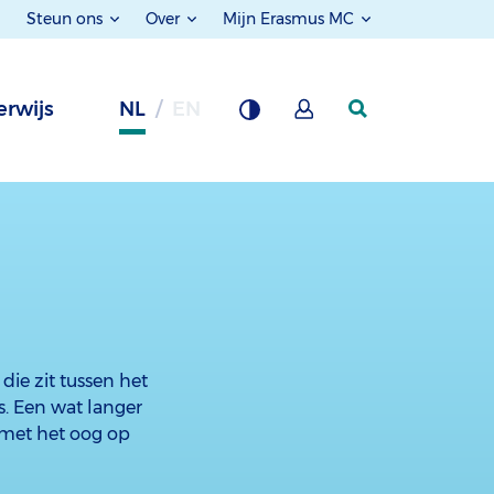
Steun ons
Over
Mijn Erasmus MC
rwijs
NL
EN
die zit tussen het
s. Een wat langer
 met het oog op