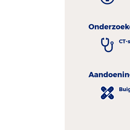
Onderzoeke
CT-
Aandoenin
Bui