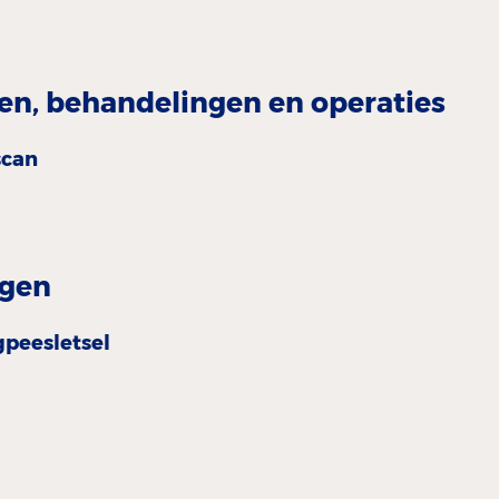
n, behandelingen en operaties
scan
gen
gpeesletsel