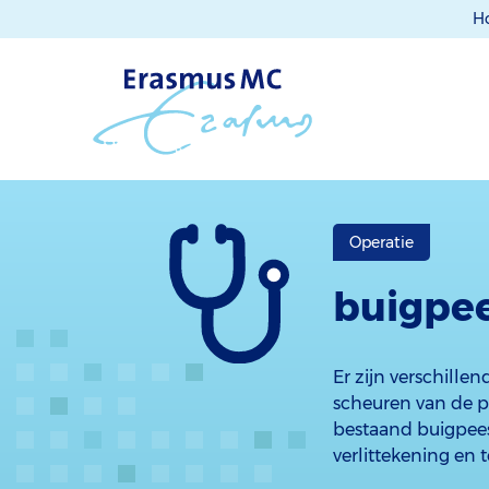
H
Operatie
buigpee
Er zijn verschillen
scheuren van de pe
bestaand buigpees
verlittekening en 