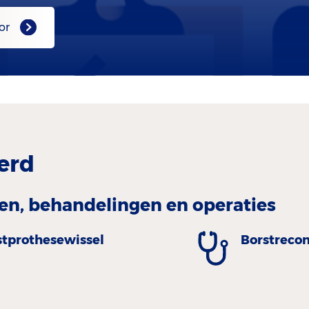
or
erd
n, behandelingen en operaties
stprothesewissel
Borstrecon