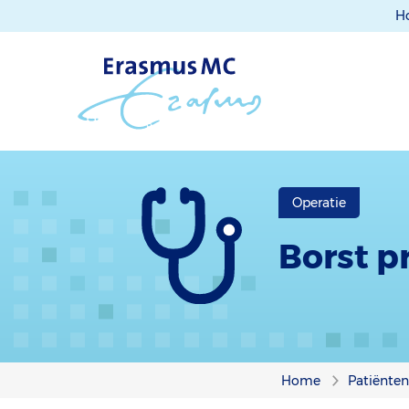
H
Operatie
Borst p
Home
Patiënte