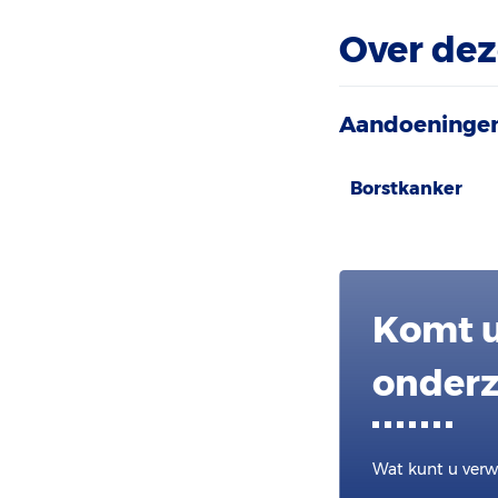
Over dez
Aandoeninge
Borstkanker
Komt u
onderz
Wat kunt u verw