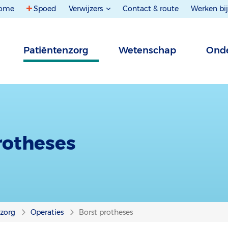
ome
Spoed
Verwijzers
Contact & route
Werken bij
Patiëntenzorg
Wetenschap
Onde
rotheses
nzorg
Operaties
Borst protheses