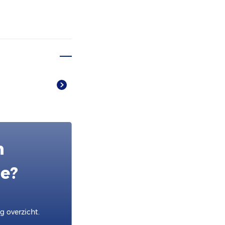
n
ie?
 overzicht.