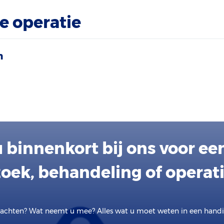
e operatie
n
 binnenkort bij ons voor ee
oek, behandeling of operat
achten? Wat neemt u mee? Alles wat u moet weten in een handig