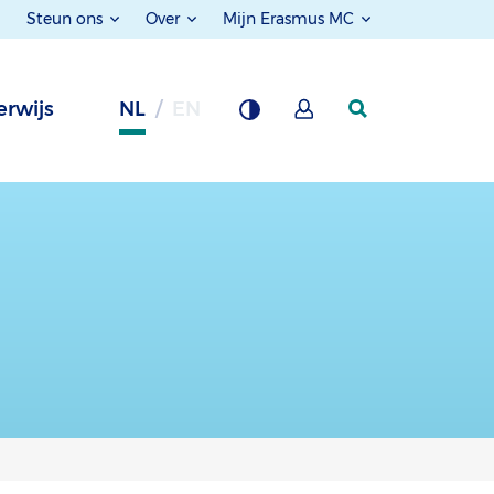
Steun ons
Over
Mijn Erasmus MC
rwijs
NL
EN