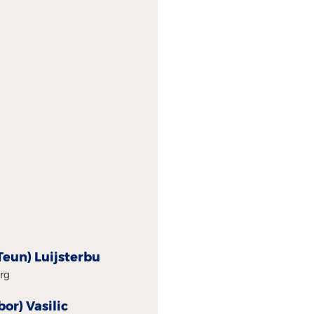
(Teun) Luijsterburg
urg
bor) Vasilic