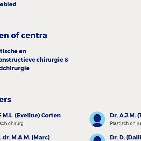
gebied
en of centra
tische en
onstructieve chirurgie &
dchirurgie
ers
E.M.L. (Eveline) Corten
Dr. A.J.M. 
isch chirurg
Plastisch chir
. dr. M.A.M. (Marc)
Dr. D. (Dali