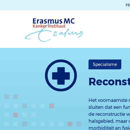
H
Specialisme
Reconst
Het voornaamste d
sluiten dat een f
de reconstructie w
halsgebied, maar o
morbiditeit en fys