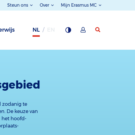
Steun ons
Over
Mijn Erasmus MC
rwijs
NL
EN
lsgebied
d zodanig te
en. De keuze van
n het hoofd-
orplaats-