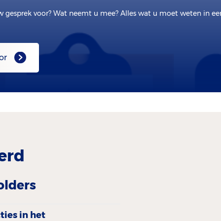
w gesprek voor? Wat neemt u mee? Alles wat u moet weten in e
or
erd
olders
ies in het