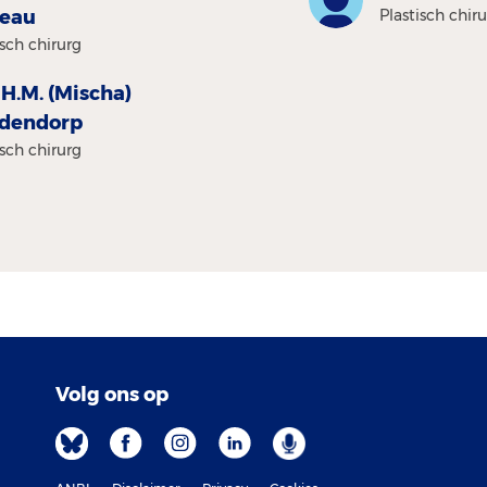
eau
Plastisch chir
isch chirurg
 H.M. (Mischa)
jdendorp
isch chirurg
Volg ons op