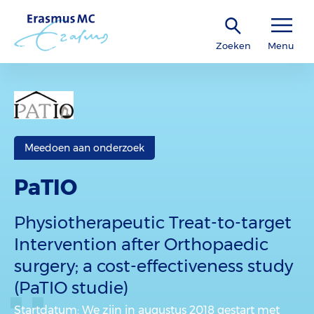
Zoeken
Menu
Meedoen aan onderzoek
PaTIO
Physiotherapeutic Treat-to-target
Intervention after Orthopaedic
surgery; a cost-effectiveness study
(PaTIO studie)
Startdatum
: We zijn in augustus 2018 gestart met