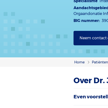
Specialisme
Inte
Aandachtsgebie
Orgaandonatie Inf
BIG nummer:
39
Neem contact
Home
Patiënte
Over Dr. 
Even voorstel