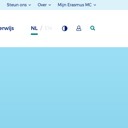
Steun ons
Over
Mijn Erasmus MC
rwijs
NL
EN