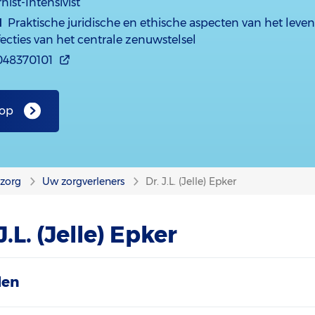
rnist-Intensivist
d
Praktische juridische en ethische aspecten van het leve
ecties van het centrale zenuwstelsel
048370101
 op
nzorg
Uw zorgverleners
Dr. J.L. (Jelle) Epker
J.L. (Jelle) Epker
len