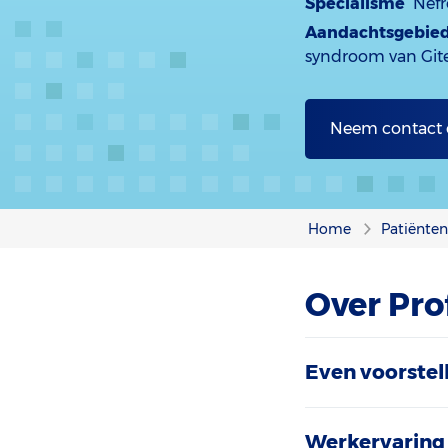
Specialisme
Nefr
Aandachtsgebie
syndroom van Gite
Neem contact
Home
Patiënte
Over Prof
Even voorstel
Werkervaring 