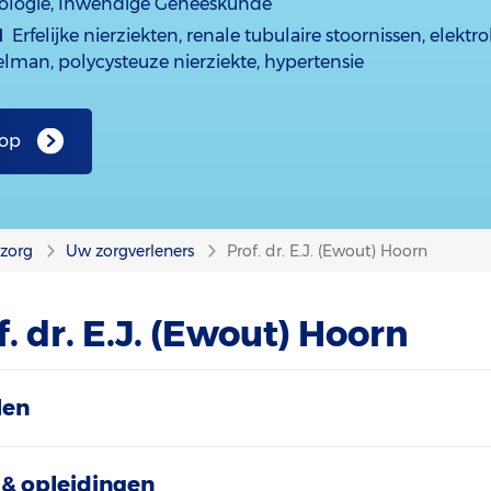
ologie, Inwendige Geneeskunde
d
Erfelijke nierziekten, renale tubulaire stoornissen, elektro
lman, polycysteuze nierziekte, hypertensie
 op
nzorg
Uw zorgverleners
Prof. dr. E.J. (Ewout) Hoorn
. dr. E.J. (Ewout) Hoorn
len
& opleidingen