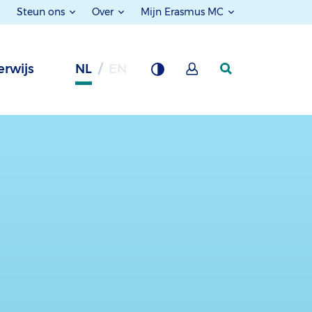
Steun ons
Over
Mijn Erasmus MC
rwijs
NL
EN