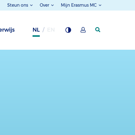
Steun ons
Over
Mijn Erasmus MC
rwijs
NL
EN