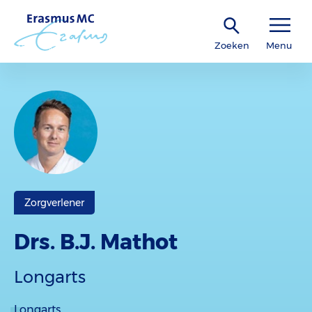
Zoeken
Menu
Zorgverlener
Drs. B.J. Mathot
Longarts
Longarts