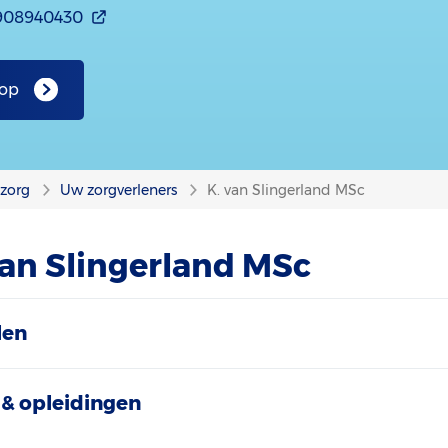
908940430
 op
nzorg
Uw zorgverleners
K. van Slingerland MSc
van Slingerland MSc
len
& opleidingen