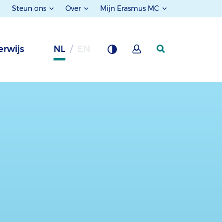
Steun ons
Over
Mijn Erasmus MC
rwijs
NL
EN