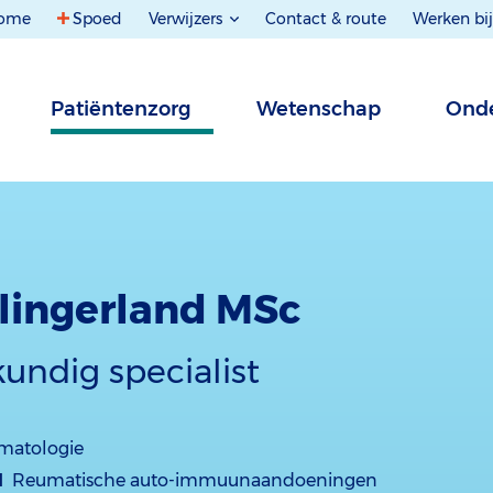
ome
Spoed
Verwijzers
Contact & route
Werken bij
Patiëntenzorg
Wetenschap
Onde
Slingerland MSc
undig specialist
matologie
d
Reumatische auto-immuunaandoeningen