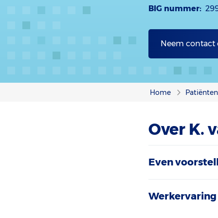
BIG nummer:
29
Neem contact
Home
Patiënte
Over K. 
Even voorstel
Werkervaring 