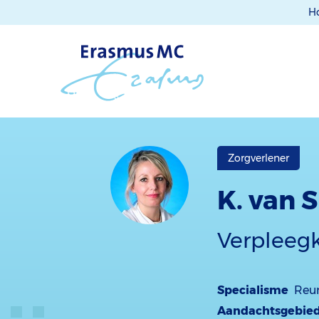
H
Zorgverlener
K. van 
Verpleegk
Specialisme
Reu
Aandachtsgebie