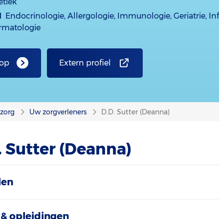
etiek
d
Endocrinologie, Allergologie, Immunologie, Geriatrie, Inf
rmatologie
 op
Extern profiel
nzorg
Uw zorgverleners
D.D. Sutter (Deanna)
. Sutter (Deanna)
len
& opleidingen