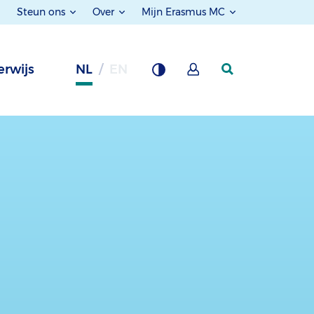
Steun ons
Over
Mijn Erasmus MC
rwijs
NL
EN