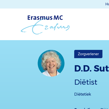
H
Zorgverlener
D.D. Su
Diëtist
Diëtetiek