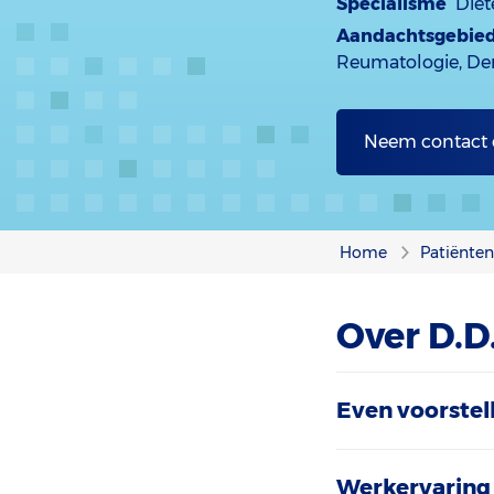
Specialisme
Diët
Aandachtsgebie
Reumatologie, De
Neem contact
Home
Patiënte
Over D.D
Even voorstel
Werkervaring 