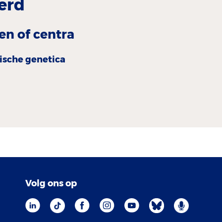
erd
en of centra
nische genetica
Volg ons op