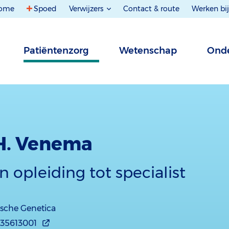
ome
Spoed
Verwijzers
Contact & route
Werken bij
Patiëntenzorg
Wetenschap
Onde
H. Venema
in opleiding tot specialist
ische Genetica
935613001