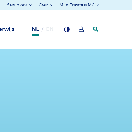
Steun ons
Over
Mijn Erasmus MC
rwijs
NL
EN