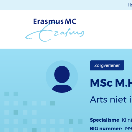
H
Zorgverlener
MSc M.
Arts niet 
Specialisme
Klin
BIG nummer:
19