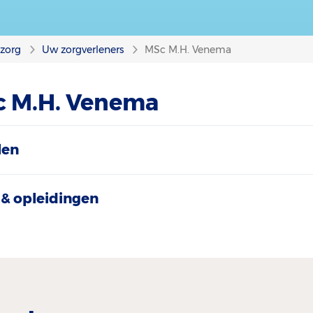
nzorg
Uw zorgverleners
MSc M.H. Venema
c M.H. Venema
len
& opleidingen