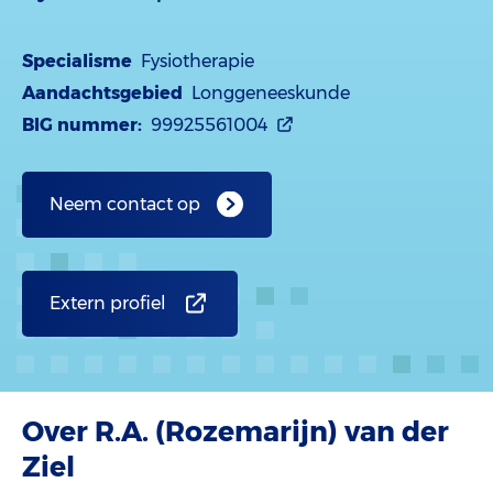
Specialisme
Fysiotherapie
Aandachtsgebied
Longgeneeskunde
BIG nummer:
99925561004
Neem contact op
Extern profiel
Over R.A. (Rozemarijn) van der
Ziel