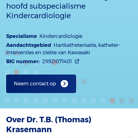
hoofd subspecialisme
Kindercardiologie
Specialisme
Kindercardiologie
Aandachtsgebied
Hartkatheterisatie, katheter-
interventies en ziekte van Kawasaki
BIG nummer:
29921071401
Neem contact op
Over Dr. T.B. (Thomas)
Krasemann