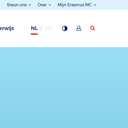
Steun ons
Over
Mijn Erasmus MC
rwijs
NL
EN