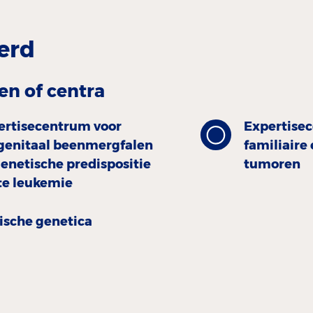
erd
en of centra
ertisecentrum voor
Expertise
genitaal beenmergfalen
familiaire 
enetische predispositie
tumoren
te leukemie
nische genetica