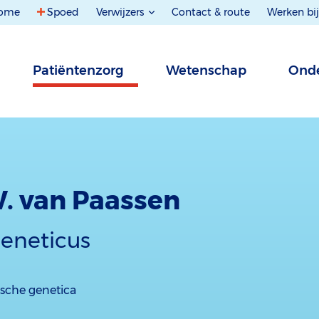
ome
Spoed
Verwijzers
Contact & route
Werken bij
Patiëntenzorg
Wetenschap
Onde
W. van Paassen
geneticus
ische genetica