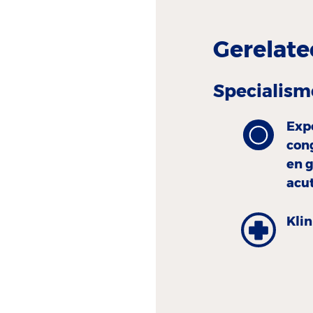
Gerelate
Specialism
Exp
con
en g
acu
Kli