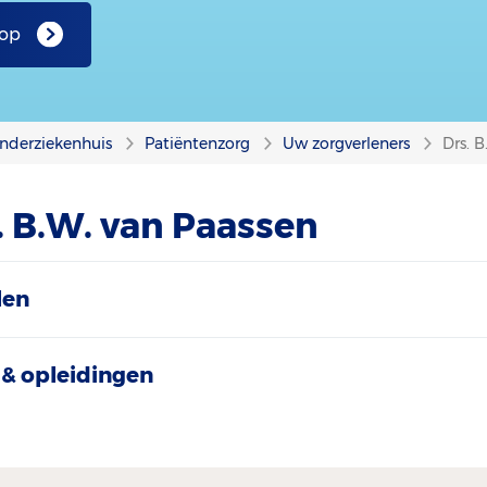
 op
nderziekenhuis
Patiëntenzorg
Uw zorgverleners
Drs. 
. B.W. van Paassen
len
& opleidingen