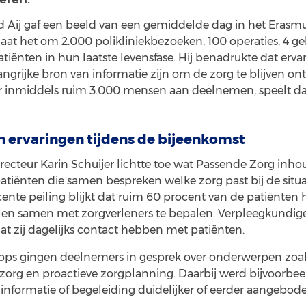
ld Aij gaf een beeld van een gemiddelde dag in het Eras
at het om 2.000 polikliniekbezoeken, 100 operaties, 4 g
tiënten in hun laatste levensfase. Hij benadrukte dat erv
ngrijke bron van informatie zijn om de zorg te blijven on
r inmiddels ruim 3.000 mensen aan deelnemen, speelt daa
 ervaringen tijdens de bijeenkomst
recteur Karin Schuijer lichtte toe wat Passende Zorg inho
atiënten die samen bespreken welke zorg past bij de situa
ecente peiling blijkt dat ruim 60 procent van de patiënten 
en samen met zorgverleners te bepalen. Verpleegkundig
at zij dagelijks contact hebben met patiënten.
ops gingen deelnemers in gesprek over onderwerpen zoals
zorg en proactieve zorgplanning. Daarbij werd bijvoorbe
formatie of begeleiding duidelijker of eerder aangebod