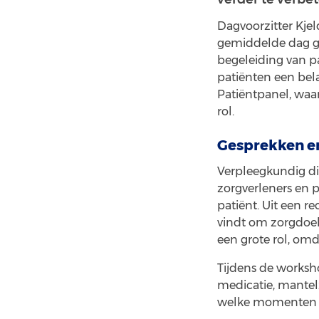
Dagvoorzitter Kje
gemiddelde dag ga
begeleiding van pa
patiënten een bela
Patiëntpanel, waa
rol.
Gesprekken en
Verpleegkundig di
zorgverleners en p
patiënt. Uit een r
vindt om zorgdoel
een grote rol, omd
Tijdens de worksh
medicatie, mantel
welke momenten in