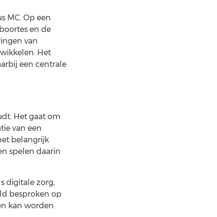
mus MC. Op een
eboortes en de
aringen van
twikkelen. Het
rbij een centrale
udt. Het gaat om
tie van een
het belangrijk
en spelen daarin
 digitale zorg,
eld besproken op
en kan worden.