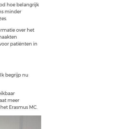
d hoe belangrijk
oms minder
zes.
rmatie over het
maakten
oor patiënten in
Ik begrijp nu
eikbaar
aat meer
n het Erasmus MC.