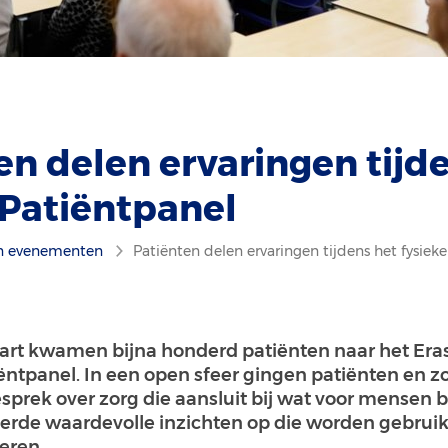
en delen ervaringen tijd
 Patiëntpanel
n evenementen
Patiënten delen ervaringen tijdens het fysiek
aart kwamen bijna honderd patiënten naar het Er
iëntpanel. In een open sfeer gingen patiënten en z
sprek over zorg die aansluit bij wat voor mensen be
erde waardevolle inzichten op die worden gebrui
eren.