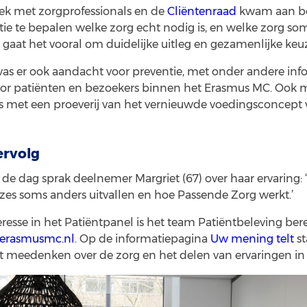
ek met zorgprofessionals en de
Cliëntenraad
kwam aan bo
atie te bepalen welke zorg echt nodig is, en welke zorg s
j gaat het vooral om duidelijke uitleg en gezamenlijke keu
was er ook aandacht voor preventie, met onder andere info
or patiënten en bezoekers binnen het Erasmus MC. Ook 
 met een proeverij van het vernieuwde voedingsconcept v
ervolg
de dag sprak deelnemer Margriet (67) over haar ervaring: ‘
es soms anders uitvallen en hoe Passende Zorg werkt.’
eresse in het Patiëntpanel is het team Patiëntbeleving ber
@erasmusmc.nl
. Op de informatiepagina
Uw mening telt
st
et meedenken over de zorg en het delen van ervaringen i