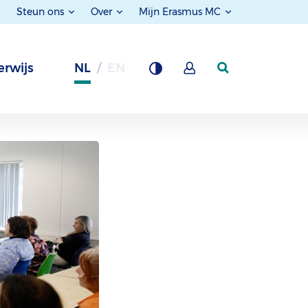
Steun ons
Over
Mijn Erasmus MC
rwijs
NL
EN