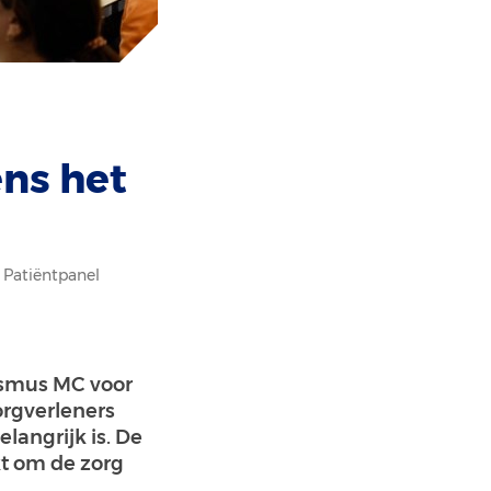
ens het
e Patiëntpanel
asmus MC voor
orgverleners
langrijk is. De
kt om de zorg