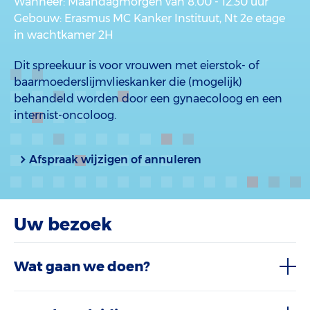
Wanneer
: Maandagmorgen van 8.00 - 12.30 uur
Gebouw
: Erasmus MC Kanker Instituut, Nt 2e etage
in wachtkamer 2H
Dit spreekuur is voor vrouwen met eierstok- of
baarmoederslijmvlieskanker die (mogelijk)
behandeld worden door een gynaecoloog en een
internist-oncoloog.
Afspraak wijzigen of annuleren
Uw bezoek
Wat gaan we doen?