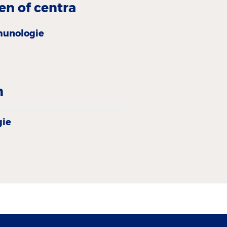
en of centra
unologie
n
ie