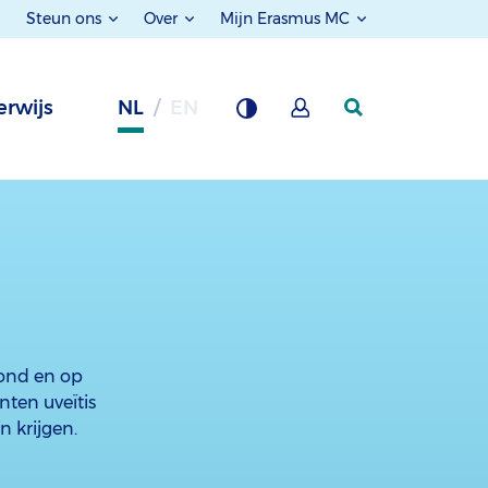
Steun ons
Over
Mijn Erasmus MC
rwijs
NL
EN
mond en op
nten uveïtis
n krijgen.