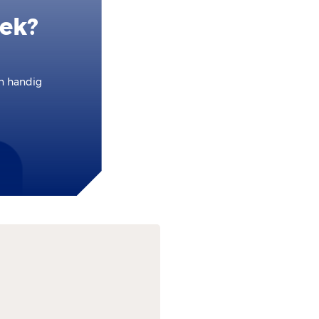
oek?
en handig