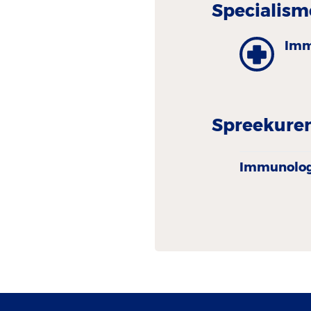
Specialism
Imm
Spreekure
Immunolog