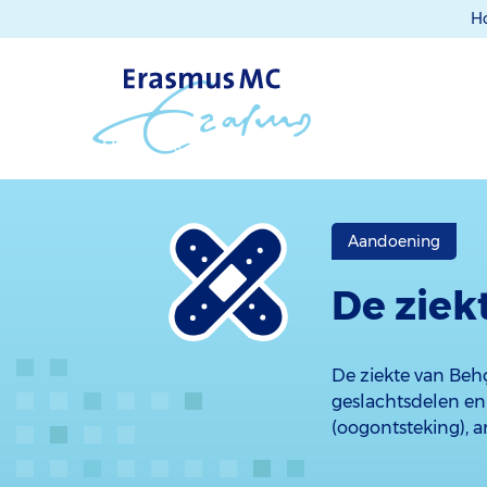
H
Aandoening
De ziek
De ziekte van Beh
geslachtsdelen en
(oogontsteking), a