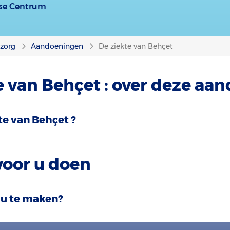
ise Centrum
nzorg
Aandoeningen
De ziekte van Behçet
e van Behçet : over deze aa
te van Behçet ?
voor u doen
 u te maken?