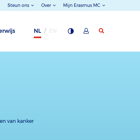
Steun ons
Over
Mijn Erasmus MC
rwijs
NL
EN
gen van kanker