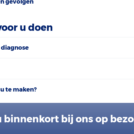
n gevolgen
voor u doen
 diagnose
 u te maken?
 binnenkort bij ons op bez