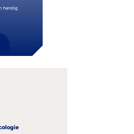
en handig
cologie