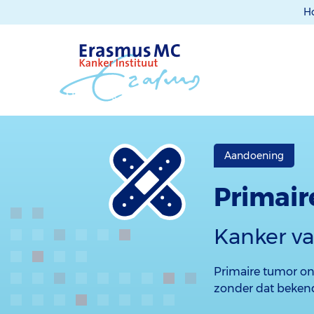
H
Aandoening
Primair
Kanker va
Primaire tumor on
zonder dat bekend