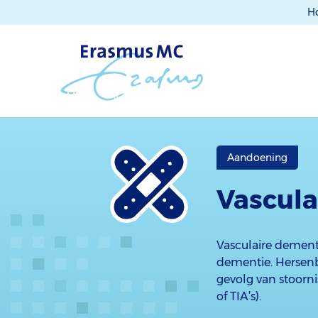
H
Aandoening
Vascula
Vasculaire dement
dementie. Hersenb
gevolg van stoorn
of TIA’s).