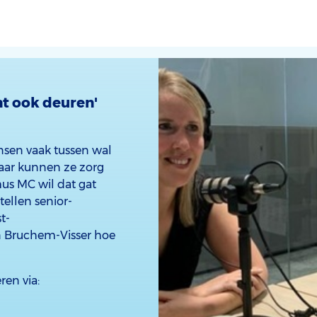
t ook deuren'
sen vaak tussen wal
waar kunnen ze zorg
us MC wil dat gat
ellen senior-
t-
 Bruchem-Visser hoe
ren via: