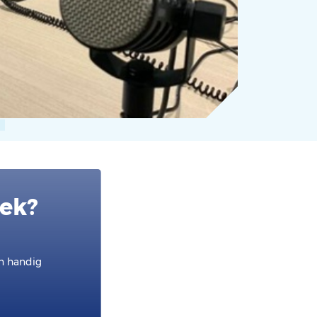
oek?
en handig