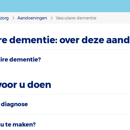
nzorg
Aandoeningen
Vasculaire dementie
re dementie: over deze aan
aire dementie?
voor u doen
 diagnose
 u te maken?