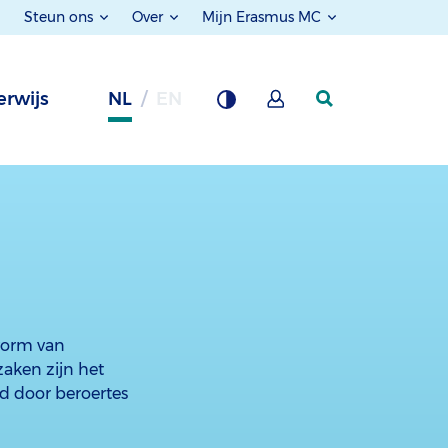
Steun ons
Over
Mijn Erasmus MC
rwijs
NL
EN
vorm van
aken zijn het
ld door beroertes