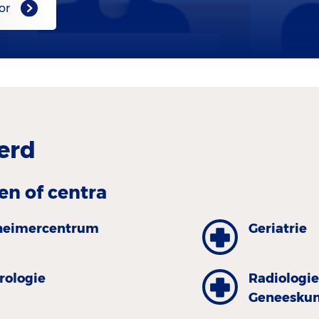
or
erd
en of centra
heimercentrum
Geriatrie
rologie
Radiologie
Geneesku