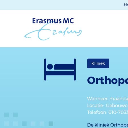
H
Kliniek
Orthop
Wanneer
: maandag
Locatie
: Gebouwco
Telefoon
: 010-703
De kliniek Orthop