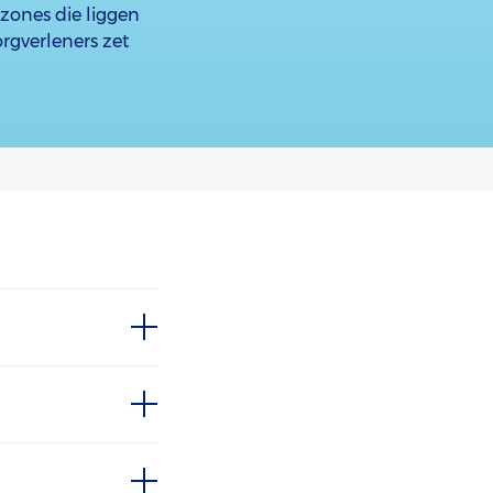
 zones die liggen
rgverleners zet