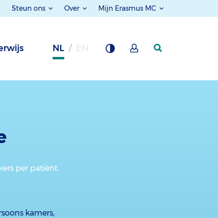
Steun ons
Over
Mijn Erasmus MC
rwijs
NL
EN
e
ers per patiënt.
rsoons kamers,