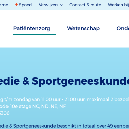
ome
Spoed
Verwijzers
Contact & route
Werken bij
Patiëntenzorg
Wetenschap
Onde
edie & Sportgeneeskund
 t/m zondag van 11.00 uur - 21.00 uur, maximaal 2 bezoek
de: 10e etage NC, ND, NE, NF
3306
edie & Sportgeneeskunde beschikt in totaal over 49 eenpe