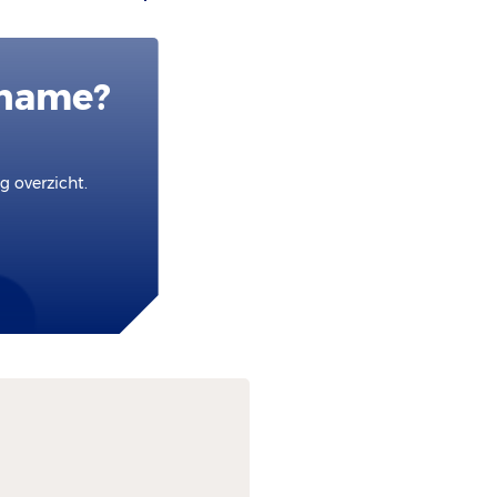
pname?
 overzicht.