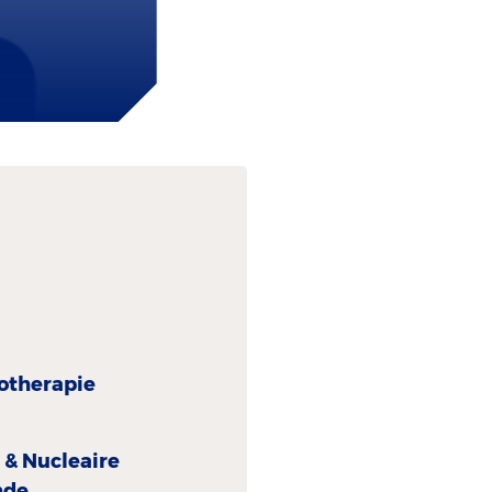
otherapie
 & Nucleaire
nde