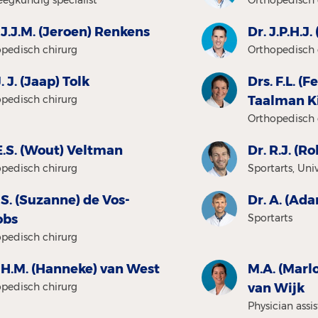
 J.J.M. (Jeroen) Renkens
Dr. J.P.H.J
pedisch chirurg
Orthopedisch 
J. J. (Jaap) Tolk
Drs. F.L. (
pedisch chirurg
Taalman K
Orthopedisch 
E.S. (Wout) Veltman
Dr. R.J. (R
pedisch chirurg
Sportarts, Uni
 S. (Suzanne) de Vos-
Dr. A. (Ad
obs
Sportarts
pedisch chirurg
 H.M. (Hanneke) van West
M.A. (Marl
pedisch chirurg
van Wijk
Physician assi