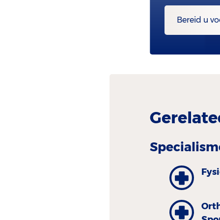
Bereid u vo
Gerelate
Specialism
Fys
Ort
Spo