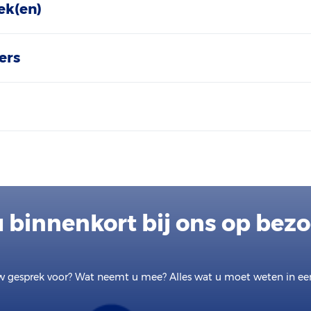
ek(en)
ers
 binnenkort bij ons op bez
w gesprek voor? Wat neemt u mee? Alles wat u moet weten in e