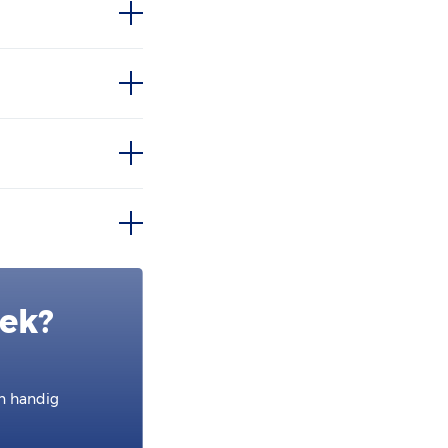
oek?
en handig