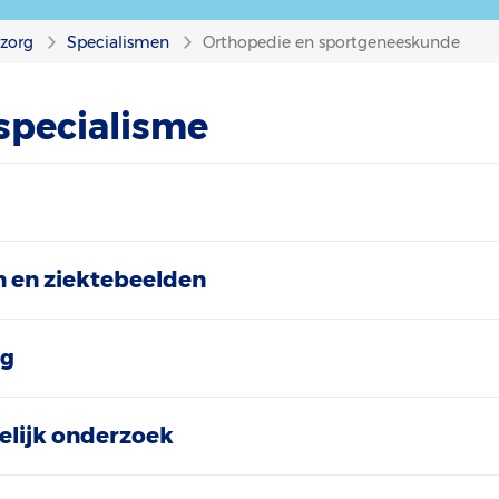
nzorg
Specialismen
Orthopedie en sportgeneeskunde
 specialisme
 en ziektebeelden
ng
lijk onderzoek