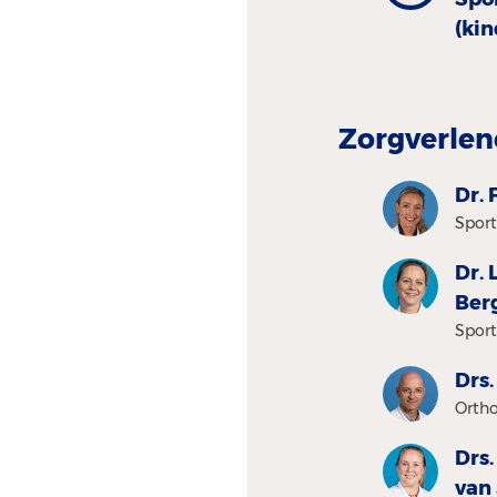
(ki
Zorgverlen
Dr. 
Sport
Dr. 
Ber
Sport
Drs.
Ortho
Drs
van