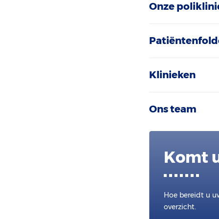
Onze poliklini
Patiëntenfold
Klinieken
Ons team
Komt u
Hoe bereidt u u
overzicht.