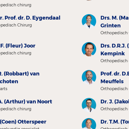
pedisch chirurg
. Prof. dr. D. Eygendaal
Drs. M. (Ma
pedisch Chirurg
Grinten
Orthopedisch 
 F. (Fleur) Joor
Drs. D.R.J.
pedisch chirurg
Kempink
Orthopedisch 
R. (Robbart) van
Prof. dr. D
schoten
Meuffels
arts
Orthopedisch 
A. (Arthur) van Noort
Dr. J. (Jak
pedisch chirurg
Orthopedisch 
 (Coen) Otterspeer
Dr. T.M. (T
eegkundig specialist
Orthopedisch 