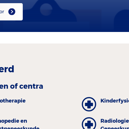
or
erd
en of centra
iotherapie
Kinderfysi
hopedie en
Radiologie
rtgeneeskunde
Geneesku