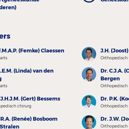
nderen)
ers
F.M.A.P. (Femke) Claessen
J.H. (Joost
arts
Orthopedisch 
L.E.M. (Linda) van den
Dr. C.J.A. 
g
Bergen
arts
Orthopedisch 
 J.H.J.M. (Gert) Bessems
Dr. P.K. (K
pedisch chirurg
Orthopedisch 
. R.A. (Renée) Bosboom
Dr. J.W. (J
 Stralen
Orthopedisch 