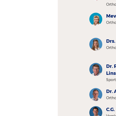
Ortho
Mevr
Ortho
Drs.
Ortho
Dr. 
Lin
Sport
Dr. 
Ortho
C.G.
Verpl