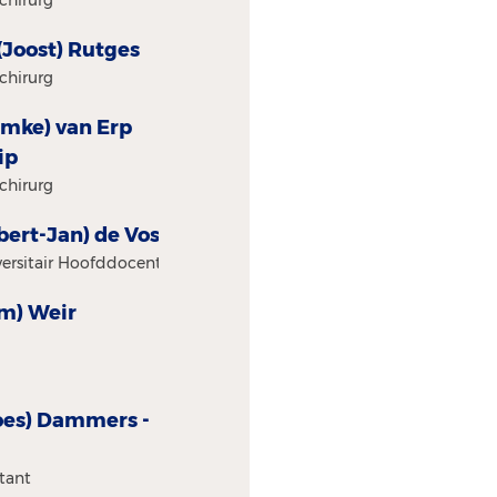
. (Joost) Rutges
chirurg
Femke) van Erp
ip
chirurg
obert-Jan) de Vos
versitair Hoofddocent
am) Weir
oes) Dammers -
stant