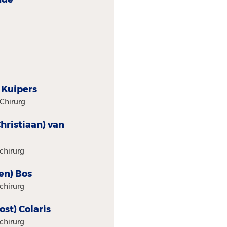
) Kuipers
Chirurg
(Christiaan) van
chirurg
oen) Bos
chirurg
oost) Colaris
chirurg