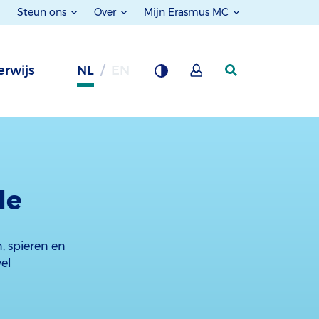
Steun ons
Over
Mijn Erasmus MC
rwijs
NL
EN
de
, spieren en
el