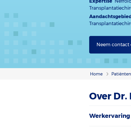
Expertise
Nefrolo
Transplantatiechir
Aandachtsgebie
Transplantatiechir
Neem contact
Home
Patiënte
Over Dr.
Werkervaring 