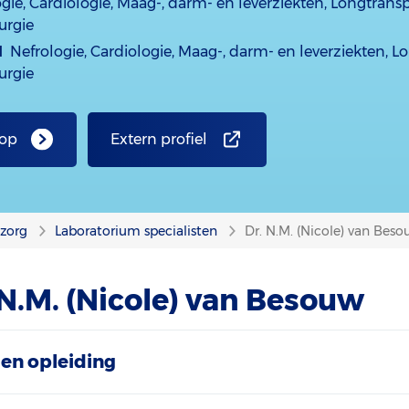
gie, Cardiologie, Maag-, darm- en leverziekten, Longtransp
urgie
d
Nefrologie, Cardiologie, Maag-, darm- en leverziekten, L
urgie
 op
Extern profiel
nzorg
Laboratorium specialisten
Dr. N.M. (Nicole) van Bes
 N.M. (Nicole) van Besouw
en opleiding