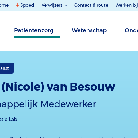
ome
Spoed
Verwijzers
Contact & route
Werken bij
Patiëntenzorg
Wetenschap
Onde
alist
. (Nicole) van Besouw
appelijk Medewerker
tie Lab