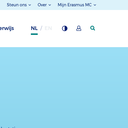
Steun ons
Over
Mijn Erasmus MC
rwijs
NL
EN