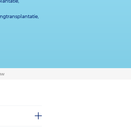
lantatie,
ongtransplantatie,
ouw