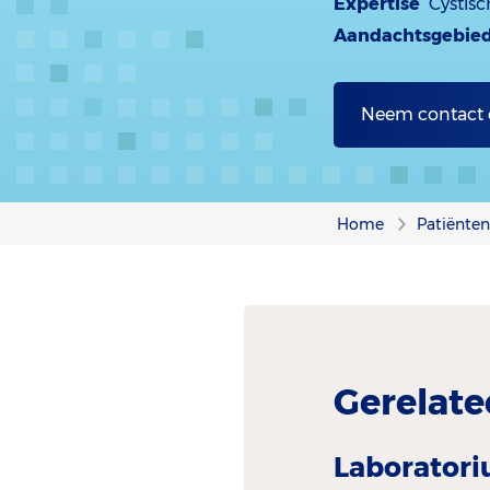
Expertise
Cystisc
Aandachtsgebie
Neem contact
Home
Patiënte
Gerelate
Laborator