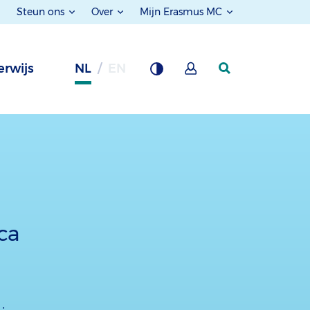
Steun ons
Over
Mijn Erasmus MC
rwijs
NL
EN
ca