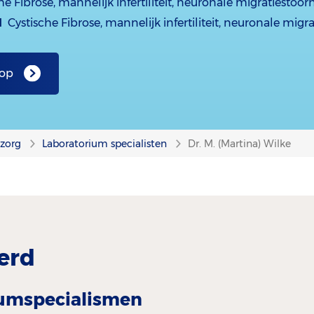
he Fibrose, mannelijk infertiliteit, neuronale migratiestoor
d
Cystische Fibrose, mannelijk infertiliteit, neuronale migr
 op
nzorg
Laboratorium specialisten
Dr. M. (Martina) Wilke
erd
iumspecialismen