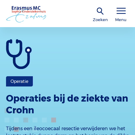
Zoeken
Menu
Operatie
Operaties bij de ziekte van
Crohn
Tijdens een ileocoecaal resectie verwijderen we het