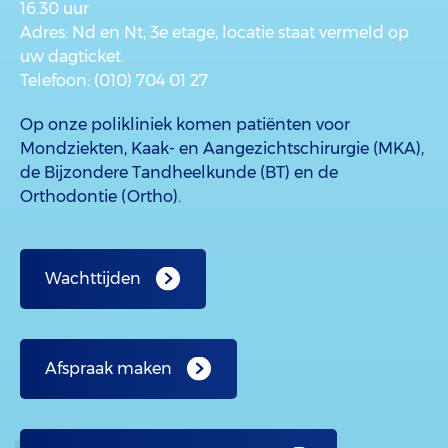
16.30 uur
Adres
: Nd en Nt, 3e etage, locatie staat vermeld op
uw dagticket.
Telefoon
: (010) 704 01 27
Op onze polikliniek komen patiënten voor
Mondziekten, Kaak- en Aangezichtschirurgie (MKA),
de Bijzondere Tandheelkunde (BT) en de
Orthodontie (Ortho).
Wachttijden
Afspraak maken