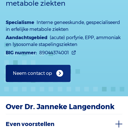
metabole ziekten
Specialisme
Interne geneeskunde, gespecialiseerd
in erfelijke metabole ziekten
Aandachtsgebied
(acute) porfyrie, EPP, ammoniak
en lysosomale stapelingsziekten
BIG nummer:
89044374001
Neem contact op
Over Dr. Janneke Langendonk
Even voorstellen