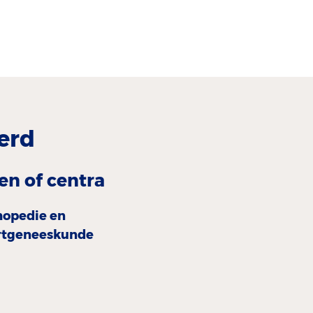
erd
en of centra
hopedie en
rtgeneeskunde