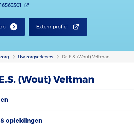
916563301
 op
Extern profiel
nzorg
Uw zorgverleners
Dr. E.S. (Wout) Veltman
 E.S. (Wout) Veltman
len
& opleidingen