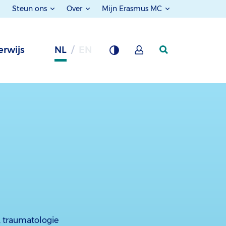
Steun ons
Over
Mijn Erasmus MC
rwijs
NL
EN
e, traumatologie