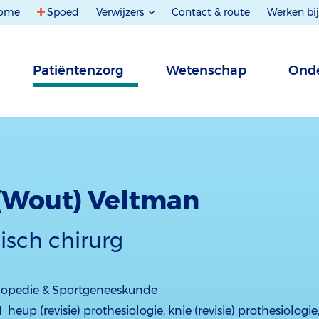
ome
Spoed
Verwijzers
Contact & route
Werken bij
Patiëntenzorg
Wetenschap
Onde
. (Wout) Veltman
sch chirurg
hopedie & Sportgeneeskunde
d
heup (revisie) prothesiologie, knie (revisie) prothesiologi