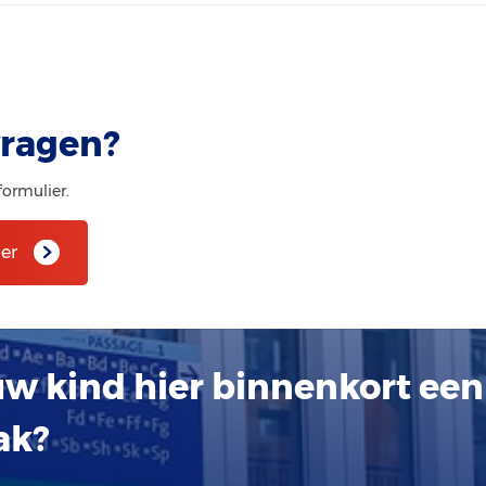
vragen?
formulier.
er
uw kind hier binnenkort een
ak?