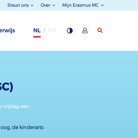
Steun ons
Over
Mijn Erasmus MC
rwijs
NL
EN
SC)
 vrijdag een
oog, de kinderarts