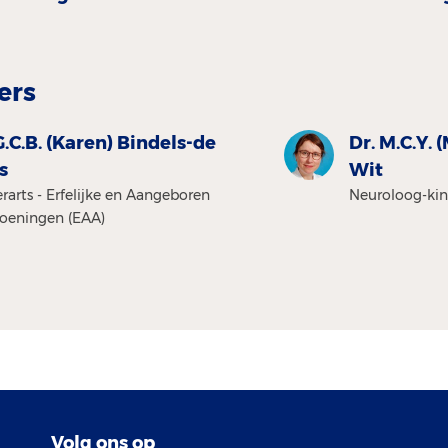
ers
G.C.B. (Karen) Bindels-de
Dr. M.C.Y. 
s
Wit
rarts - Erfelijke en Aangeboren
Neuroloog-ki
oeningen (EAA)
Volg ons op