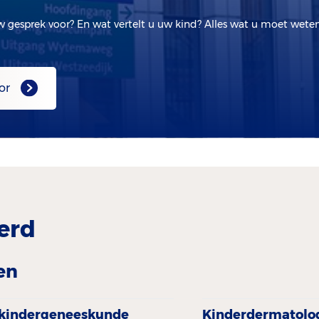
w gesprek voor? En wat vertelt u uw kind? Alles wat u moet wete
or
erd
en
kindergenees­kunde
Kinderdermatolo