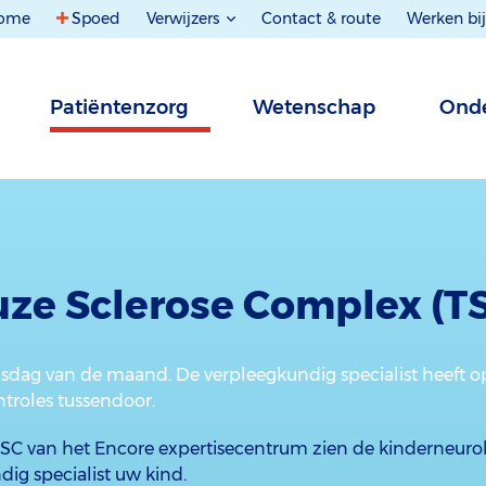
ome
Spoed
Verwijzers
Contact & route
Werken bij
Patiëntenzorg
Wetenschap
Onde
ze Sclerose Complex (T
nsdag van de maand. De verpleegkundig specialist heeft op
ntroles tussendoor.
TSC van het Encore expertisecentrum zien de kinderneurol
ig specialist uw kind.