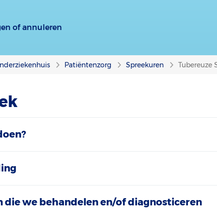
gen of annuleren
nderziekenhuis
Patiëntenzorg
Spreekuren
Tubereuze 
ek
doen?
ding
 die we behandelen en/of diagnosticeren