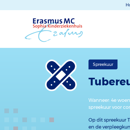
H
Spreekuur
Tubereu
Wanneer
: 4e woe
spreekuur voor co
Op dit spreekuur 
en de verpleegkund