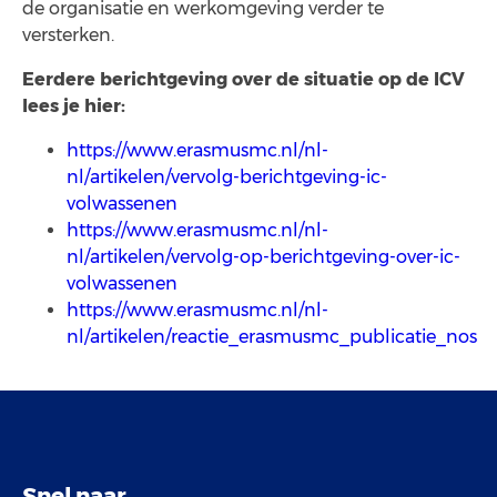
de organisatie en werkomgeving verder te
versterken.
Eerdere berichtgeving over de situatie op de ICV
lees je hier:
https://www.erasmusmc.nl/nl-
nl/artikelen/vervolg-berichtgeving-ic-
volwassenen
https://www.erasmusmc.nl/nl-
nl/artikelen/vervolg-op-berichtgeving-over-ic-
volwassenen
https://www.erasmusmc.nl/nl-
nl/artikelen/reactie_erasmusmc_publicatie_nos
Snel naar