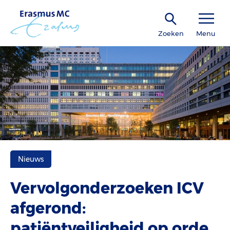
Zoeken
Menu
Nieuws
Vervolgonderzoeken ICV
afgerond:
patiëntveiligheid op orde