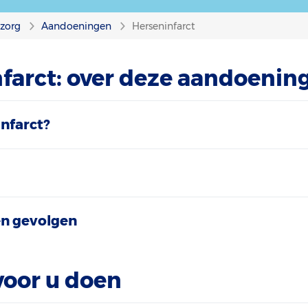
nzorg
Aandoeningen
Herseninfarct
farct: over deze aandoenin
infarct?
n gevolgen
voor u doen