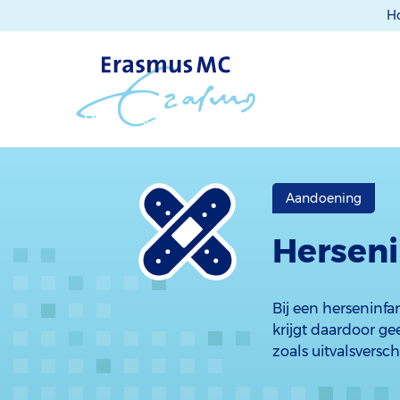
H
Aandoening
Herseni
Bij een herseninfa
krijgt daardoor ge
zoals uitvalsversch