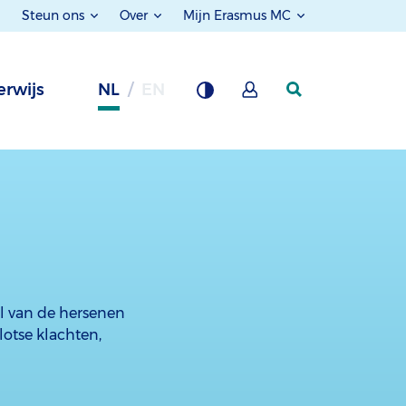
Steun ons
Over
Mijn Erasmus MC
rwijs
NL
EN
eel van de hersenen
lotse klachten,