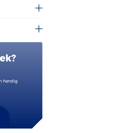
oek?
en handig