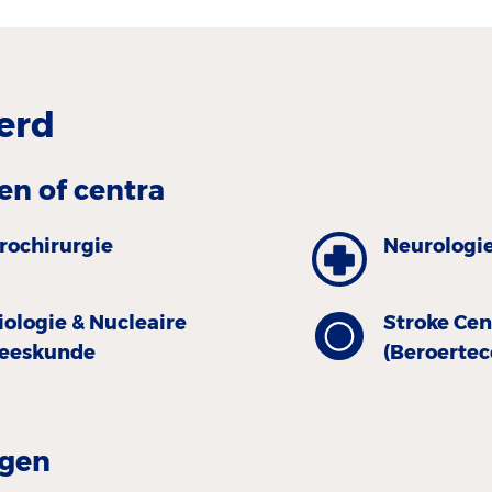
erd
en of centra
rochirurgie
Neurologi
iologie & Nucleaire
Stroke Cen
eeskunde
(Beroerte
gen