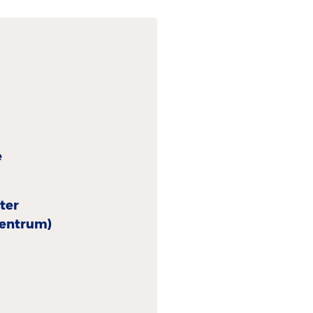
e
ter
centrum)