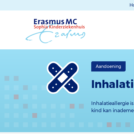
H
Aandoening
Inhalati
Inhalatieallergie 
kind kan inademe