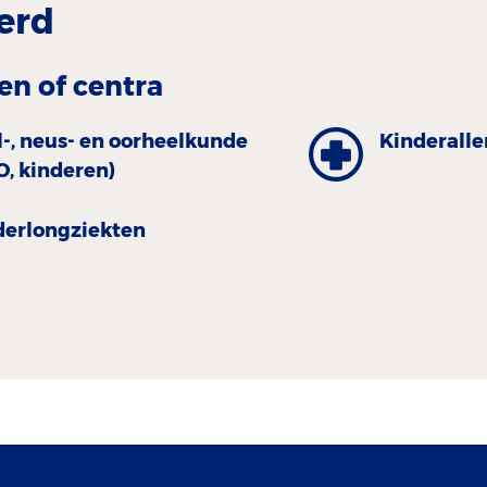
erd
en of centra
l-, neus- en oorheelkunde
Kinder­all
O, kinderen)
der­longziekten