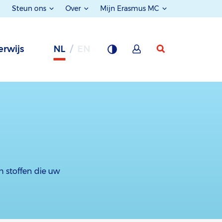
Steun ons
Over
Mijn Erasmus MC
rwijs
NL
EN
n stoffen die uw