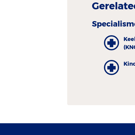
Gerelate
Specialism
Kee
(KN
Kin