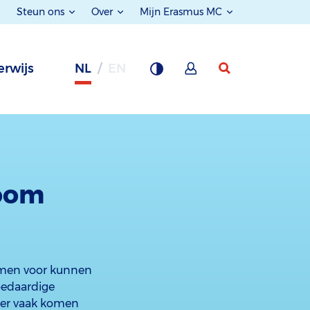
Steun ons
Over
Mijn Erasmus MC
rwijs
NL
EN
oom
lemen voor kunnen
oedaardige
nder vaak komen