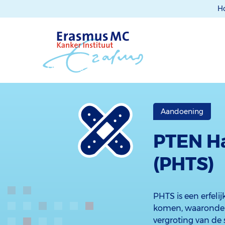
H
Aandoening
PTEN H
(PHTS)
PHTS is een erfel
komen, waaronder
vergroting van de 