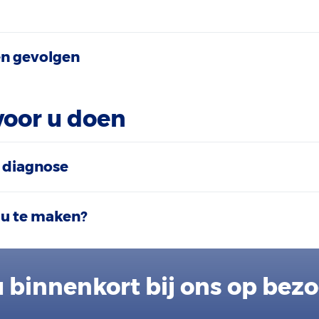
n gevolgen
voor u doen
 diagnose
 u te maken?
 binnenkort bij ons op bez