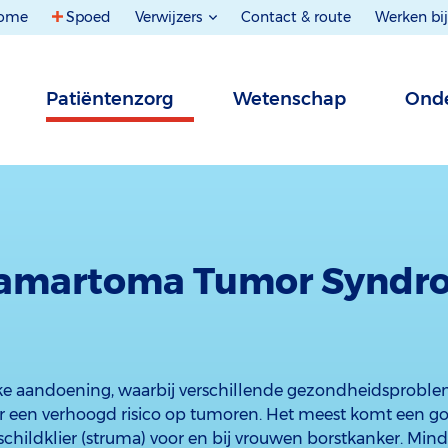
ome
Spoed
Verwijzers
Contact & route
Werken bij
Patiëntenzorg
Wetenschap
Onde
amartoma Tumor Syndr
ijke aandoening, waarbij verschillende gezondheidsprob
 een verhoogd risico op tumoren. Het meest komt een g
schildklier (struma) voor en bij vrouwen borstkanker. Mi