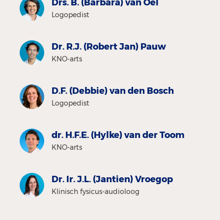
Drs. B. (Barbara) van Oel
Logopedist
Dr. R.J. (Robert Jan) Pauw
KNO-arts
D.F. (Debbie) van den Bosch
Logopedist
dr. H.F.E. (Hylke) van der Toom
KNO-arts
Dr. Ir. J.L. (Jantien) Vroegop
Klinisch fysicus-audioloog