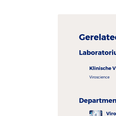
Gerelate
Laborator
Klinische V
Viroscience
Department
Vir