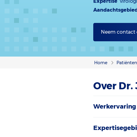
Expertise
virolog
Aandachtsgebie
Neem contact
Home
Patiënte
Over Dr.
Werkervaring 
Expertisegebi