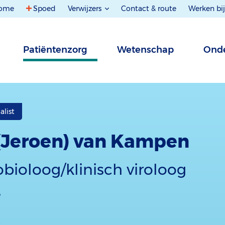
ome
Spoed
Verwijzers
Contact & route
Werken bij
Patiëntenzorg
Wetenschap
Onde
alist
J. (Jeroen) van Kampen
obioloog/klinisch viroloog
e