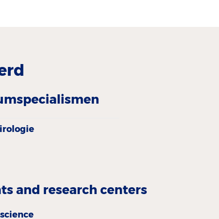
erd
iumspecialismen
irologie
s and research centers
oscience