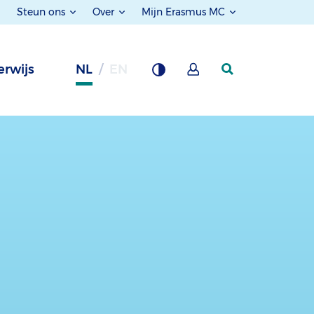
Steun ons
Over
Mijn Erasmus MC
rwijs
NL
EN