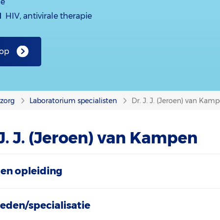
ie
d
HIV, antivirale therapie
 op
nzorg
Laboratorium specialisten
Dr. J. J. (Jeroen) van Kam
 J. J. (Jeroen) van Kampen
en opleiding
eden/specialisatie