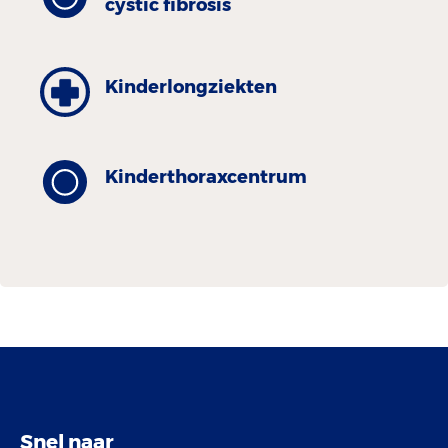
cystic fibrosis
Kinder­longziekten
Kinder­thorax­centrum
Snel naar