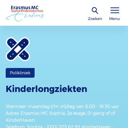
Zoeken
Menu
Polikliniek
Kinder­longziekten
Wanneer
: maandag t/m vrijdag van 8.00 - 16.30 uur
Adres
: Erasmus MC Sophia, 2e etage, D-gang of of
KinderHaven
Telefoon
: Sophia - (010) 703 62 93, KinderHaven -