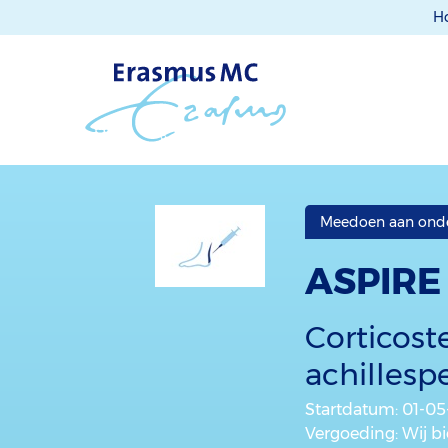
H
Meedoen aan ond
ASPIRE
Corticoste
achillesp
Startdatum
: 01-0
Vergoeding
: Wij 