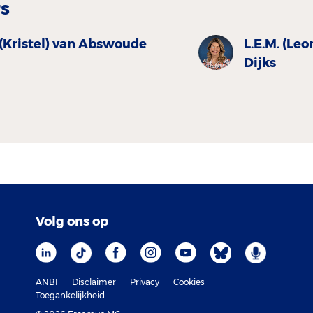
rs
 (Kristel) van Abswoude
L.E.M. (Leo
Dijks
Volg ons op
ANBI
Disclaimer
Privacy
Cookies
Toegankelijkheid