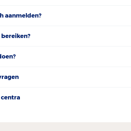
ch aanmelden?
 bereiken?
doen?
vragen
centra