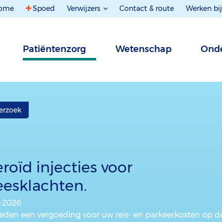
ome
Spoed
Verwijzers
Contact & route
Werken bij
Patiëntenzorg
Wetenschap
Onde
erzoek
roïd injecties voor
eesklachten.
5-2026
bieden een vergoeding voor uw reis- en parkeerkosten op