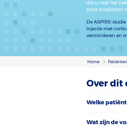
dat u naar het zi
extra zorgkosten 
De ASPIRE-studie 
injectie met cort
verminderen en sn
Home
Patiënte
Over dit
Welke patiën
Wat zijn de v