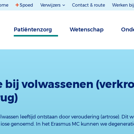
ome
Spoed
Verwijzers
Contact & route
Werken bij
Patiëntenzorg
Wetenschap
Onde
e bij volwassenen (verk
rug)
lwassen leeftijd ontstaan door veroudering (artrose). Dit 
liose genoemd. In het Erasmus MC kunnen we degeneratie