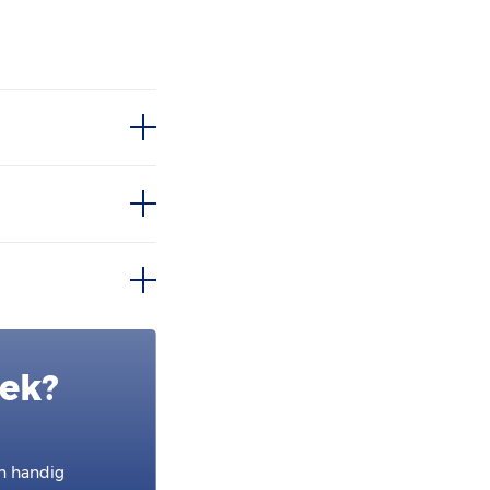
oek?
en handig