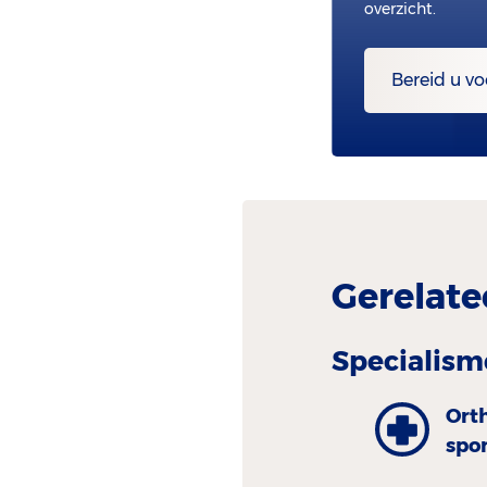
overzicht.
Bereid u vo
Gerelate
Specialism
Ort
spo