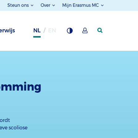
Steun ons
Over
Mijn Erasmus MC
rwijs
NL
EN
romming
wordt
ve scoliose