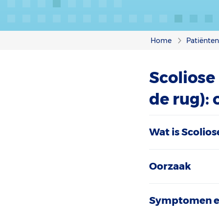
Home
Patiënte
Scoliose
de rug):
Wat is Scolios
Oorzaak
Symptomen e