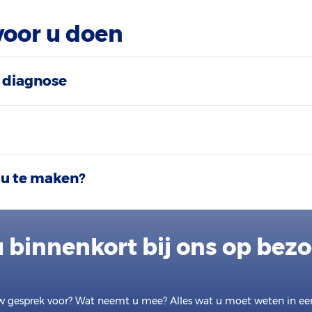
voor u doen
 diagnose
 u te maken?
 binnenkort bij ons op bez
w gesprek voor? Wat neemt u mee? Alles wat u moet weten in e