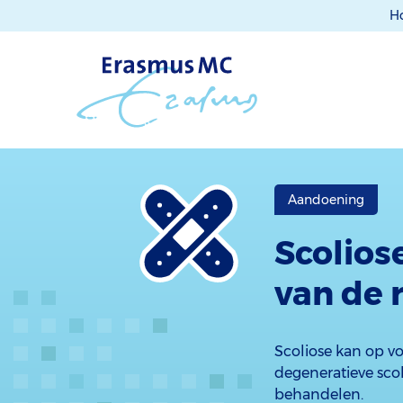
H
Aandoening
Scolios
van de 
Scoliose kan op vo
degeneratieve sco
behandelen.