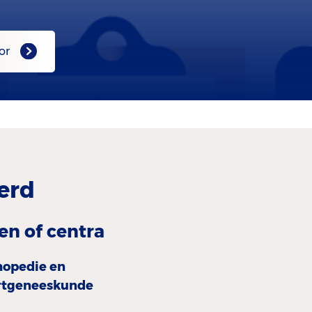
or
erd
en of centra
hopedie en
rtgeneeskunde