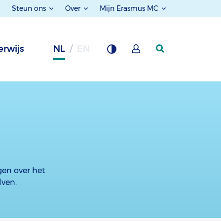
Steun ons
Over
Mijn Erasmus MC
rwijs
NL
EN
gen over het
lven.