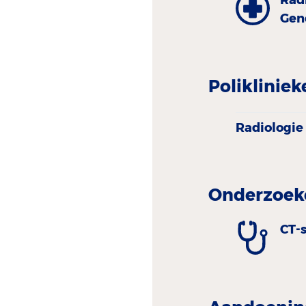
Gen
Polikliniek
Radiologie
Onderzoeke
CT-