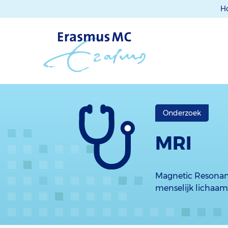
H
Onderzoek
MRI
Magnetic Resonanc
menselijk lichaam