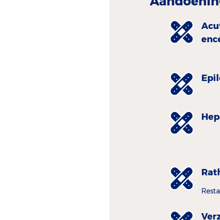
Aandoenin
Acu
enc
Epi
Hepa
Rath
Resta
Ver