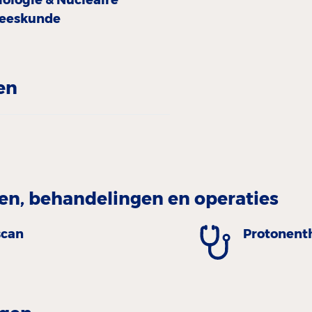
eeskunde
en
n, behandelingen en operaties
scan
Protonent