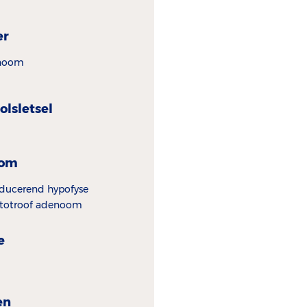
er
noom
olsletsel
oom
oducerend hypofyse
totroof adenoom
e
en