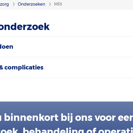
nzorg
Onderzoeken
MRI
 onderzoek
doen
& complicaties
 binnenkort bij ons voor ee
oek, behandeling of operat