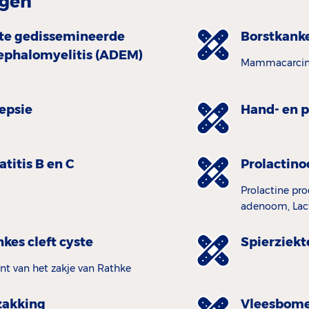
gen
te gedissemineerde
Borstkank
ephalomyelitis (ADEM)
Mammacarci
lepsie
Hand- en p
titis B en C
Prolactin
Prolactine pr
adenoom, Lac
kes cleft cyste
Spierziekt
nt van het zakje van Rathke
zakking
Vleesbom