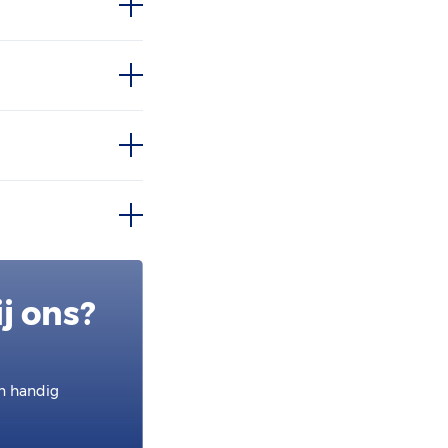
j ons?
en handig