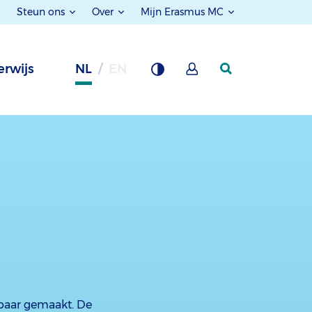
Steun ons
Over
Mijn Erasmus MC
rwijs
NL
EN
tbaar gemaakt. De