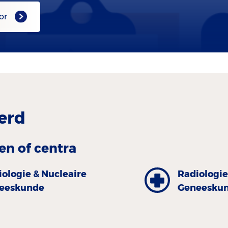
or
erd
en of centra
iologie & Nucleaire
Radiologie
eeskunde
Geneeskund