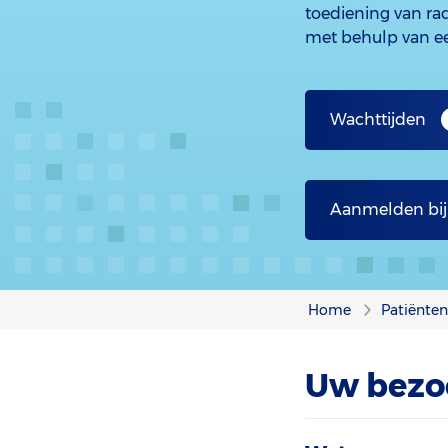
toediening van rad
met behulp van e
Wachttijden
Aanmelden bi
Home
Patiënte
Uw bezo