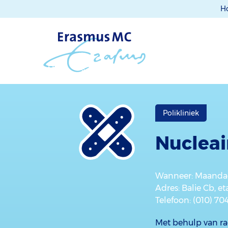
H
Polikliniek
Nuclea
Wanneer
: Maandag
Adres
: Balie Cb, e
Telefoon
: (010) 70
Met behulp van ra