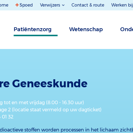
ome
Spoed
Verwijzers
Contact & route
Werken bij
Patiëntenzorg
Wetenschap
Onde
ire Geneeskunde
 tot en met vrijdag (8.00 - 16.30 uur)
tage 2 (locatie staat vermeld op uw dagticket)
4 01 32
dioactieve stoffen worden processen in het lichaam zich