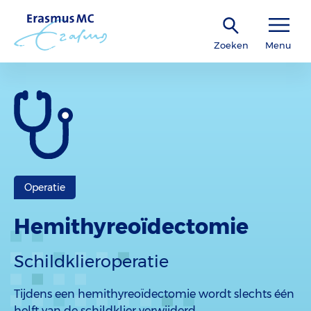
Zoeken
Menu
Operatie
Hemithyreoïdectomie
Schildklieroperatie
Tijdens een hemithyreoïdectomie wordt slechts één
helft van de schildklier verwijderd.