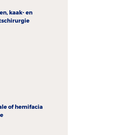
n, kaak- en
schirurgie
ale of hemifaciale
e