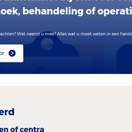
oek, behandeling of operat
achten? Wat neemt u mee? Alles wat u moet weten in een handig
or
erd
en of centra