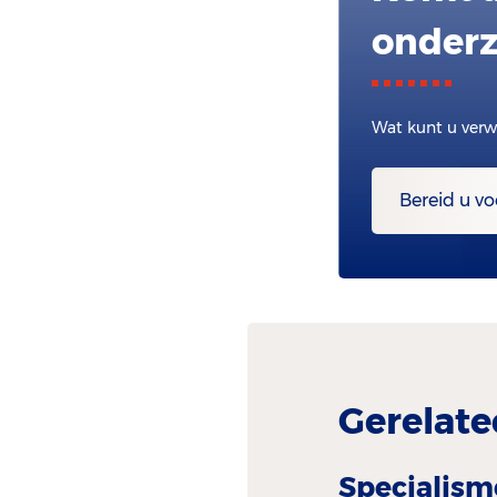
onderz
Wat kunt u verw
Bereid u vo
Gerelate
Specialism