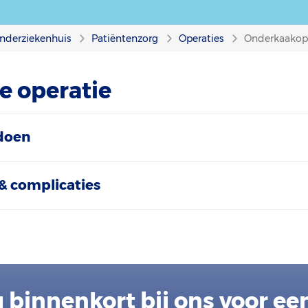
nderziekenhuis
Patiëntenzorg
Operaties
Onderkaakop
e operatie
doen
& complicaties
 binnenkort bij ons voor ee