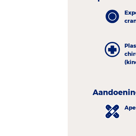
Exp
cra
Plas
chi
(ki
Aandoenin
Ape