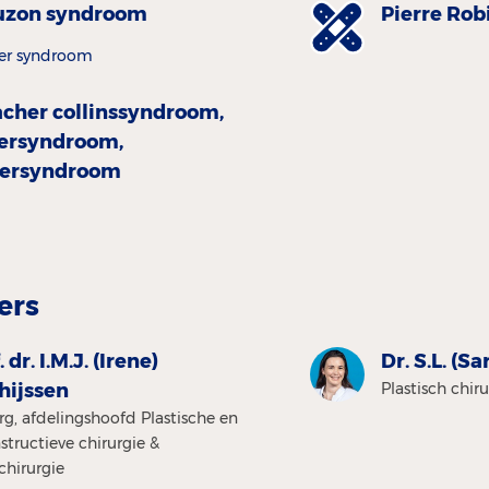
uzon syndroom
Pierre Rob
fer syndroom
acher collinssyndroom,
ersyndroom,
lersyndroom
ers
. dr. I.M.J. (Irene)
Dr. S.L. (S
hijssen
Plastisch chir
rg, afdelingshoofd Plastische en
structieve chirurgie &
hirurgie