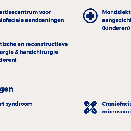
ertisecentrum voor
Mondziekte
niofaciale aandoeningen
aangezicht
(kinderen)
tische en reconstructieve
rurgie & handchirurgie
nderen)
gen
rt syndroom
Craniofaci
microsomi