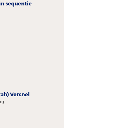
in sequentie
arah) Versnel
urg