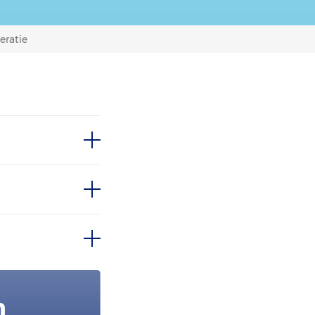
eratie
n