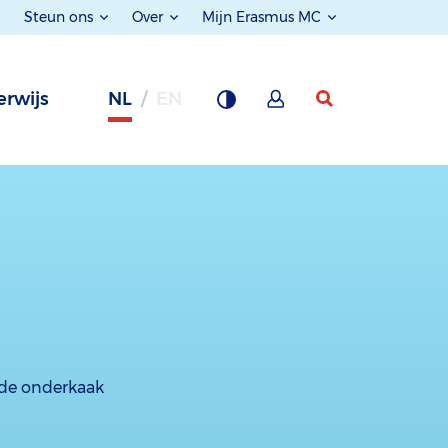
Steun ons
Over
Mijn Erasmus MC
rwijs
NL
EN
 de onderkaak