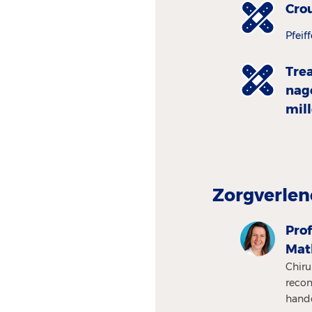
Cro
Pfeif
Tre
nag
mil
Zorgverlen
Prof
Mat
Chiru
recon
handc