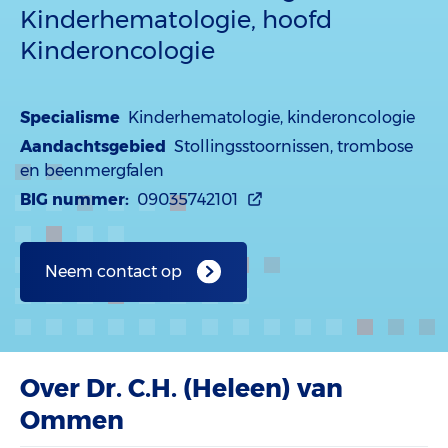
Kinderhematologie, hoofd
Kinderoncologie
Specialisme
Kinderhematologie, kinderoncologie
Aandachtsgebied
Stollingsstoornissen, trombose
en beenmergfalen
BIG nummer:
09035742101
Neem contact op
Over Dr. C.H. (Heleen) van
Ommen