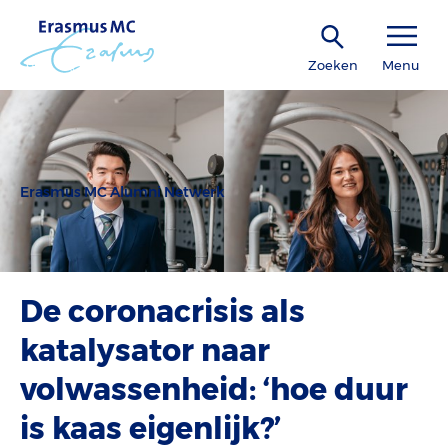
Zoeken
Menu
Erasmus MC Alumni Netwerk
De coronacrisis als
katalysator naar
volwassenheid: ‘hoe duur
is kaas eigenlijk?’