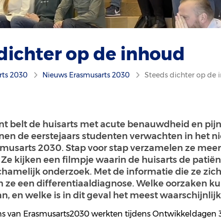
dichter op de inhoud
rts 2030
Nieuws Erasmusarts 2030
Steeds dichter op de 
nt belt de huisarts met acute benauwdheid en pijn
nen de eerstejaars studenten verwachten in het 
smusarts 2030. Stap voor stap verzamelen ze meer
. Ze kijken een filmpje waarin de huisarts de patiën
ichamelijk onderzoek. Met de informatie die ze zi
n ze een differentiaaldiagnose. Welke oorzaken k
n, en welke is in dit geval het meest waarschijnlijk
ms
van
Erasmus
arts
2030
werkten
t
ijdens
O
ntwikkeldagen