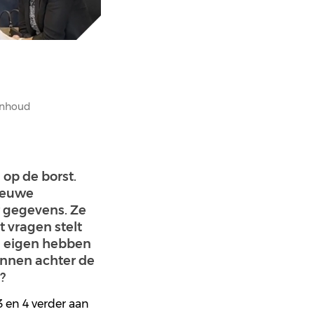
inhoud
 op de borst.
nieuwe
 gegevens. Ze
t vragen stelt
ch eigen hebben
unnen achter de
?
3
en
4
verder
aan