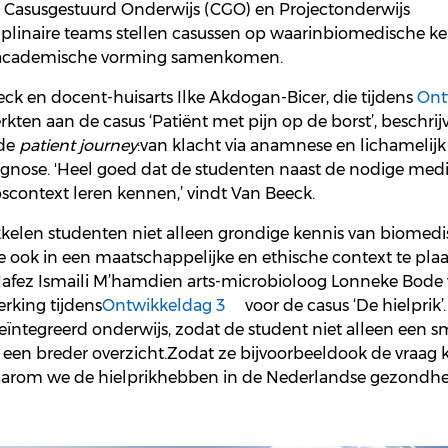
t
Casusgestuurd
Onderwijs (CGO)
en
Projectonderwijs
plinaire
teams
stellen
casussen
op
waarin
biomedische
ke
academische
vorming
samen
komen
.
eeck
en
docent-
huisarts
Ilke
Akdogan
-Bicer
, die
tijdens
Ont
rkten
aan
de casus ‘
Patiënt
met
pijn
op de borst
’,
beschrij
 de
patient
journey
:
van
klacht
via
anamnese
en
lichamelijk
agnose
. 'Heel
goed
dat
de
studenten
naast
de
nodige
medi
scontext
leren
kennen
,’
vindt
Van Beeck.
kkelen
studenten
niet
alleen
grondige
kennis
van
biomedi
e
ook
in
een
maatschappelijke
en
ethische
context
te
pla
afez Ismaili
M’hamdi
en
arts-
microbioloog
Lonneke Bode
erking
tijdens
Ontwikkeldag 3
voor
de casus ‘De
hielprik
’.
eïntegreerd
onderwijs,
zodat
de student
niet
alleen
een
s
r
een
breder
overzicht
.
Zodat
ze
bijvoorbeeld
ook
de
vraag
arom
we de
hielprik
hebben
i
n
de
Nederland
se
gezondhe