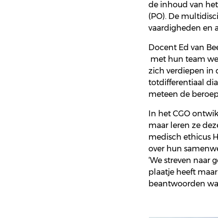
de
inhoud
van he
(PO).
De
multidisci
vaardigheden
en
Docent Ed van B
met
hun
team
we
zich
verdiepen
in
tot
differentiaal
di
meteen
de
beroep
In het CGO
ontwi
maar
leren
ze
dez
medisch
ethicus
H
over
hun
samenw
‘We
streven
naar
g
plaatje
heeft
maa
beantwoorden
wa