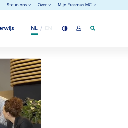
Steun ons
Over
Mijn Erasmus MC
rwijs
NL
EN