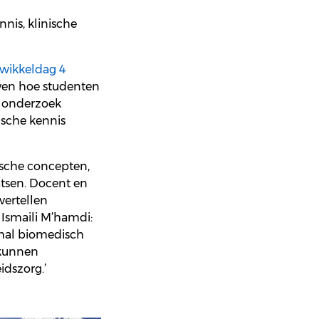
nnis
,
klinische
wi
k
keldag
4
ven
hoe
studenten
onderzoek
sche
kennis
sche
concepten
,
atsen
. Docent
en
vertellen
Ismaili
M’hamdi
:
mal
biomedisch
kunnen
idszorg
.
’