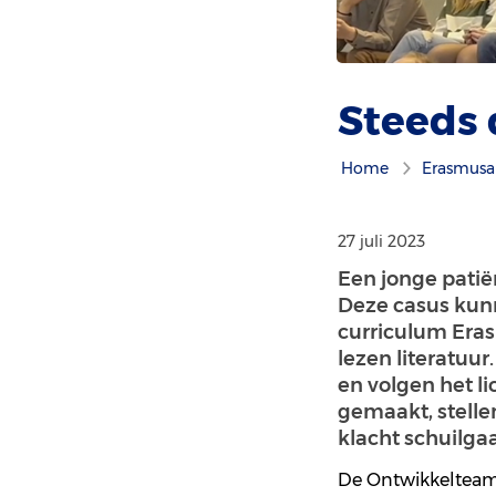
Steeds 
Home
Erasmusa
27 juli 2023
Een jonge patië
Deze casus kun
curriculum Era
lezen literatuur
en volgen het l
gemaakt, stelle
klacht schuilgaa
De
Ontwikkeltea