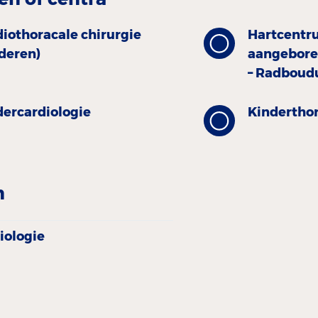
diothoracale chirurgie
Hartcentr
nderen)
aangebore
– Radboud
er­cardiologie
Kinder­tho
n
iologie