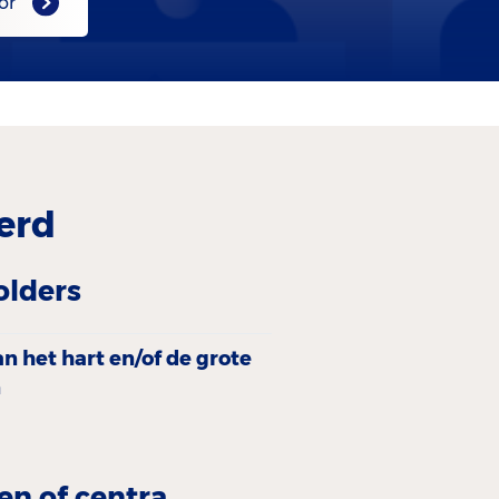
or
erd
olders
n het hart en/of de grote
n
en of centra