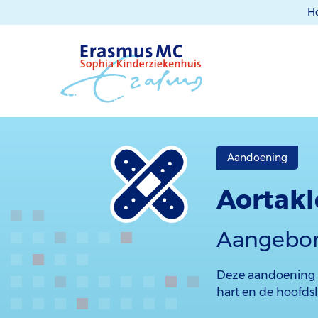
H
Aandoening
Aortak
Aangebor
Deze aandoening i
hart en de hoofdsl