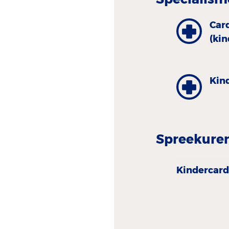
Car
(ki
Kind
Spreekure
Kindercard