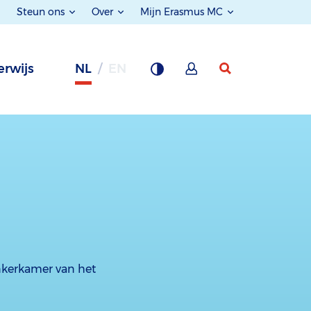
Steun ons
Over
Mijn Erasmus MC
rwijs
NL
EN
inkerkamer van het