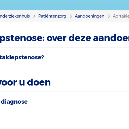
nderziekenhuis
Patiëntenzorg
Aandoeningen
Aortakl
pstenose: over deze aando
rtaklepstenose?
voor u doen
 diagnose