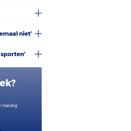
emaal niet’
 sporten’
oek?
en handig