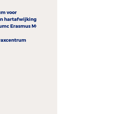
um voor
n hartafwijkingen
umc Erasmus MC
rax­centrum