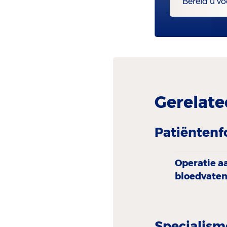
Bereid u vo
Gerelate
Patiëntenf
Operatie aa
bloedvate
Specialism