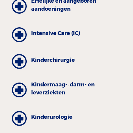
Erfelijke en aangeboren
aan­doeningen
Intensive Care (IC)
Kinder­chirurgie
Kinder­maag-, darm- en
leverziekten
Kinder­urologie