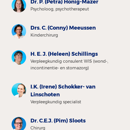
Dr. P. (Petra) Honig-Mazer
Psycholoog, psychotherapeut
Drs. C. (Conny) Meeussen
Kinderchirurg
H. E. J. (Heleen) Schillings
Verpleegkundig consulent WIS (wond-,
incontinentie- en stomazorg)
I.K. (Irene) Schokker- van
Linschoten
Verpleegkundig specialist
Dr. C.E.J. (Pim) Sloots
Chirurg