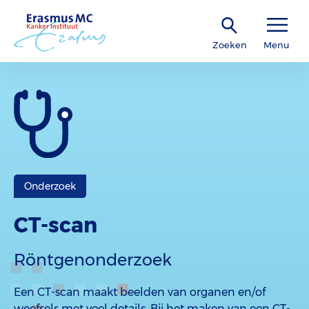
Zoeken
Menu
Onderzoek
CT-scan
Röntgenonderzoek
Een CT-scan maakt beelden van organen en/of
weefsels met veel details. Bij het maken van een CT-