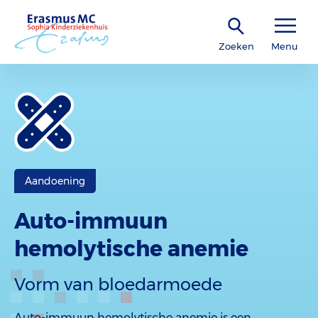
Zoeken
Menu
Aandoening
Auto-immuun
hemolytische anemie
Vorm van bloedarmoede
Auto-immuun hemolytische anemie is een